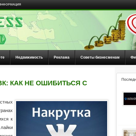
ИНФОРМАЦИЯ
ете
Недвижимость
Реклама
Советы бизнесменам
Фи
Последн
ВК: КАК НЕ ОШИБИТЬСЯ С
стных
ранах
ихся к
 лайки
огают