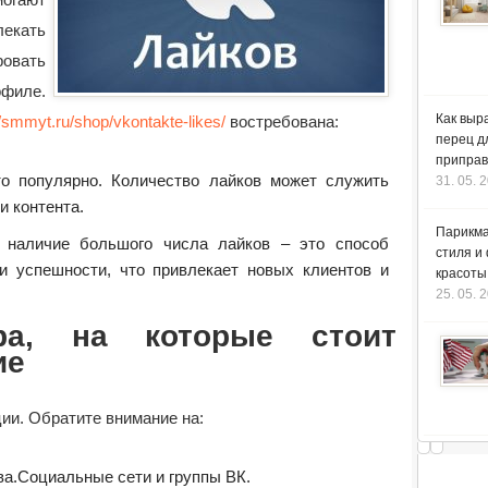
лекать
овать
филе.
Как выр
//smmyt.ru/shop/vkontakte-likes/
востребована:
перец д
приправ
то популярно. Количество лайков может служить
31. 05. 
и контента.
Парикма
 наличие большого числа лайков – это способ
стиля и
и успешности, что привлекает новых клиентов и
красоты
25. 05. 
ра, на которые стоит
ие
ии. Обратите внимание на:
ва.
Социальные сети и группы ВК.