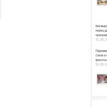
Как выр
перец д
приправ
31. 05. 
Парикма
стиля и
красоты
25. 05. 