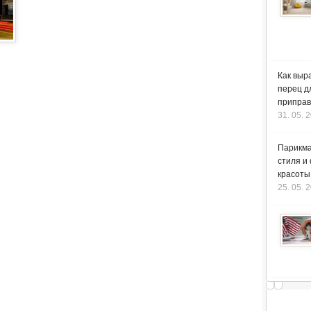
Как выр
перец д
приправ
31. 05. 
Парикма
стиля и
красоты
25. 05. 