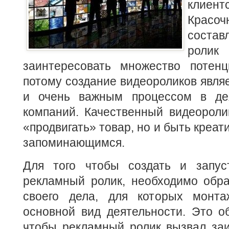
клие
Красо
состав
рол
заинтересовать множество потенц
потому создание видеороликов явл
и очень важным процессом в дея
компаний.
Качественный видеороли
«продвигать» товар, но и быть креа
запоминающимся.
Для того чтобы создать и запус
рекламный ролик, необходимо обра
своего дела, для которых монта
основной вид деятельности. Это об
чтобы рекламный ролик вызвал заи