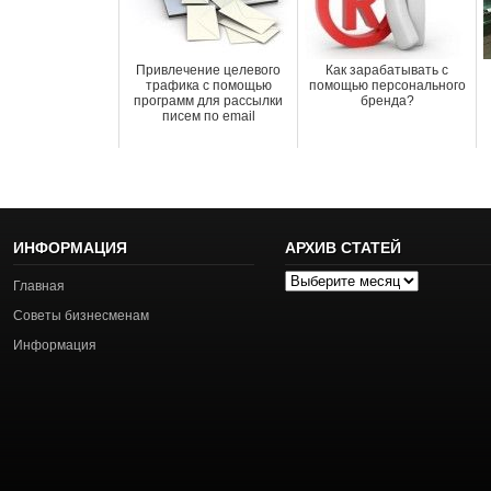
Привлечение целевого
Как зарабатывать с
трафика с помощью
помощью персонального
программ для рассылки
бренда?
писем по email
ИНФОРМАЦИЯ
АРХИВ СТАТЕЙ
Архив
Главная
статей
Советы бизнесменам
Информация