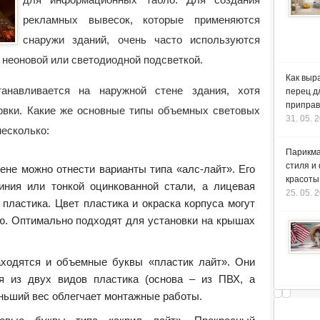
рекламных вывесок, которые применяются
снаружи зданий, очень часто используются
 неоновой или светодиодной подсветкой.
Как выр
танавливается на наружной стене здания, хотя
перец д
приправ
овки. Какие же основные типы объемных световых
31. 05. 
несколько:
Парикма
стиля и
ене можно отнести варианты типа «алс-лайт». Его
красоты
иния или тонкой оцинкованной стали, а лицевая
25. 05. 
 пластика. Цвет пластика и окраска корпуса могут
ю. Оптимально подходят для установки на крышах
аходятся и объемные буквы «пластик лайт». Они
ся из двух видов пластика (основа – из ПВХ, а
еньший вес облегчает монтажные работы.