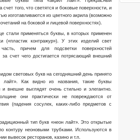
овые буквы типа «акрил лайт». Прекрасный
 счет того, что светятся и боковые поверхности, и
тью изготавливаются из цветного акрила (возможно
четаний на боковой и лицевой поверхностях).
е стали применяться буквы, в которых применен
ки («пластик контражур»). У этих изделий свет
часть, причем для подсветки поверхностей
, за счет чего достигается потрясающий внешний
идом световых букв на сегодняшний день принято
 лайт». Как видно из названия, такие буквы
 и внешне выглядят очень стильно и элегантно.
толщине они практически не повреждаются от
твия (падения сосулек, каких-либо предметов с
 традиционный тип букв «неон лайт». Это открытые
по контуру неоновыми трубками. Используются в
и вывесок ресторанов, казино и т.п.