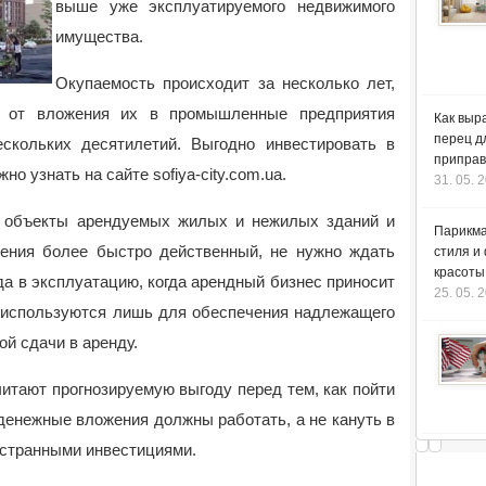
выше уже эксплуатируемого недвижимого
имущества.
Окупаемость происходит за несколько лет,
ий от вложения их в промышленные предприятия
Как выр
перец д
скольких десятилетий. Выгодно инвестировать в
приправ
но узнать на сайте sofiya-city.com.ua.
31. 05. 
в объекты арендуемых жилых и нежилых зданий и
Парикма
щения более быстро действенный, не нужно ждать
стиля и
красоты
ода в эксплуатацию, когда арендный бизнес приносит
25. 05. 
 используются лишь для обеспечения надлежащего
й сдачи в аренду.
итают прогнозируемую выгоду перед тем, как пойти
денежные вложения должны работать, а не кануть в
ностранными инвестициями.