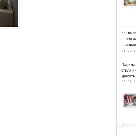
Как выр
перец д
приправ
31. 05. 
Парикма
стиля и
красоты
25. 05. 