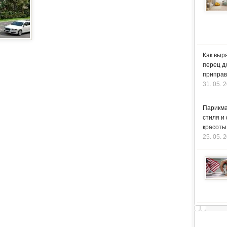
Как выр
перец д
приправ
31. 05. 
Парикма
стиля и
красоты
25. 05. 