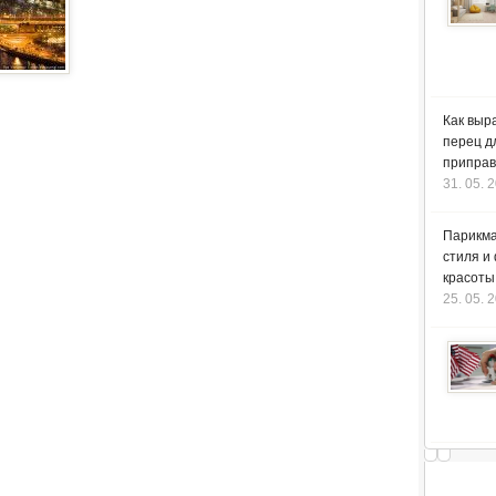
Как выр
перец д
приправ
31. 05. 
Парикма
стиля и
красоты
25. 05. 