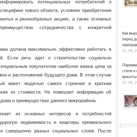
информировать потенциальных потребителей о
специфике нового объекта, условиях приобретения
жилья и разнообразных акциях, а также основных
преимуществах сотрудничества с конкретной
Как выр
перец д
приправ
лама должна максимально эффективно работать в
31. 05. 
ей. Если речь идет о строительстве социально
Парикма
отенциальным покупателям наиболее важна цена за
стиля и
вки и расположение будущего дома. В этом случае
красоты
25. 05. 
ый макет моделью самого строения и кратким
акже их стоимости. Не помешает информация об
 дома и преимуществах данного микрорайона.
кает из основных интересов и потребностей
едорогую недвижимость и квартиры премиального
ли совершенно разных социальных слоев. После