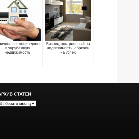
личное вложение денег
Бизнес, построенный на
в зарубежную
недвижимости, обречен
недвижимость
на успех
АРХИВ СТАТЕЙ
рхив
татей