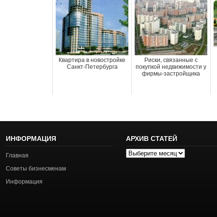
Квартира в новостройке
Риски, связанные с
Санкт-Петербурга
покупкой недвижимости у
фирмы-застройщика
ИНФОРМАЦИЯ
АРХИВ СТАТЕЙ
Архив
Главная
статей
Советы бизнесменам
Информация