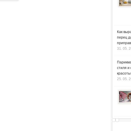
Как выр
перец д
приправ
31. 05. 
Парикма
стиля и
красоты
25. 05. 