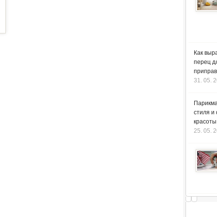
Как выр
перец д
приправ
31. 05. 
Парикма
стиля и
красоты
25. 05. 