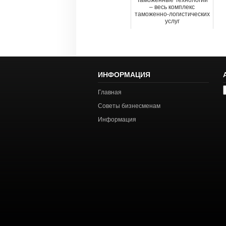
Таможенные Технологии
– весь комплекс
таможенно-логистических
услуг
ИНФОРМАЦИЯ
А
Главная
с
Советы бизнесменам
Информация