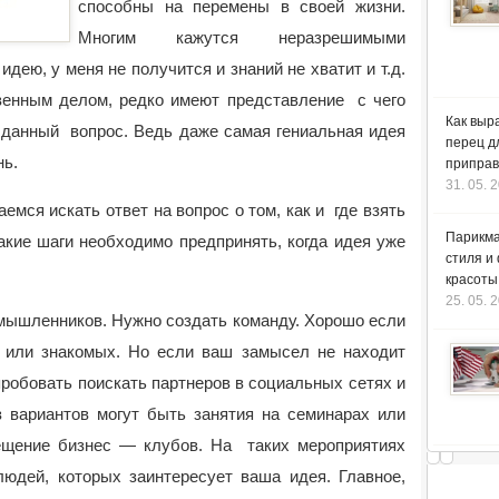
способны на перемены в своей жизни.
Многим кажутся неразрешимыми
дею, у меня не получится и знаний не хватит и т.д.
твенным делом, редко имеют представление с чего
Как выр
 данный вопрос. Ведь даже самая гениальная идея
перец д
нь.
приправ
31. 05. 
емся искать ответ на вопрос о том, как и где взять
Парикма
кие шаги необходимо предпринять, когда идея уже
стиля и
красоты
25. 05. 
мышленников. Нужно создать команду. Хорошо если
 или знакомых. Но если ваш замысел не находит
робовать поискать партнеров в социальных сетях и
 вариантов могут быть занятия на семинарах или
ещение бизнес — клубов. На таких мероприятиях
юдей, которых заинтересует ваша идея. Главное,