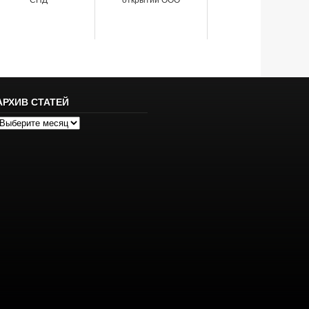
СПД
открытии ООО
АРХИВ СТАТЕЙ
рхив
татей