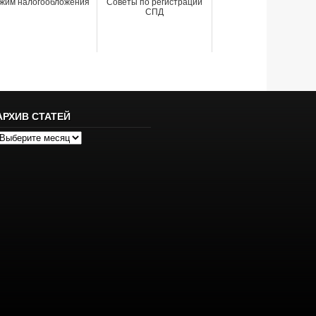
жим налогообложения
Советы по регистрации
СПД
АРХИВ СТАТЕЙ
рхив
татей