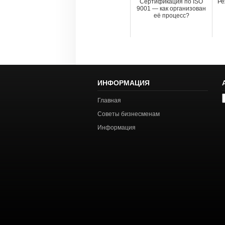
Сертификация по ISO
Ре
9001 — как организован
её процесс?
ИНФОРМАЦИЯ
А
Главная
с
Советы бизнесменам
Информация