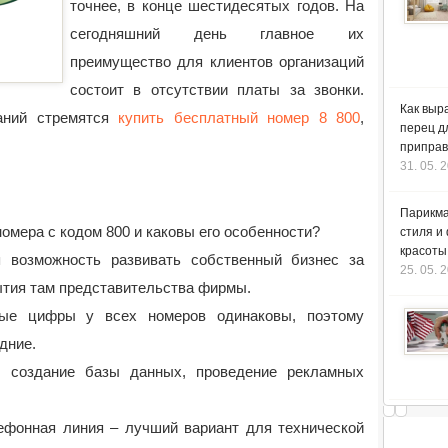
точнее, в конце шестидесятых годов.
На
сегодняшний день главное их
преимущество для клиентов организаций
состоит в отсутствии платы за звонки.
Как выр
аний стремятся
купить бесплатный номер 8 800
,
перец д
приправ
31. 05. 
Парикма
номера с кодом 800 и каковы его особенности?
стиля и
красоты
я возможность развивать собственный бизнес за
25. 05. 
ытия там представительства фирмы.
ые цифры у всех номеров одинаковы, поэтому
дние.
т создание базы данных, проведение рекламных
лефонная линия – лучший вариант для технической