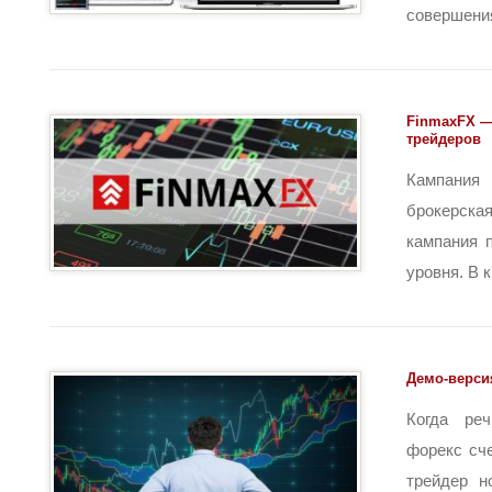
совершения
FinmaxFX —
трейдеров
Кампан
брокерск
кампания 
уровня. В к
Демо-верси
Когда ре
форекс сче
трейдер н