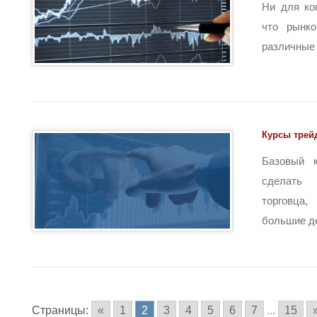
Ни для ко
что рынко
различные л
Курсы трей
Базовый к
сделать 
торговц
большие ден
Страницы:
«
1
2
3
4
5
6
7
...
15