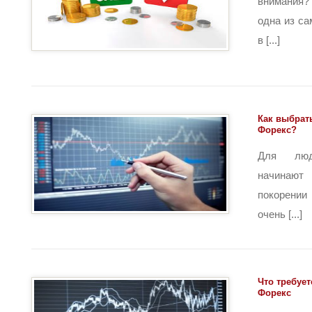
внимания?
одна из с
в [...]
Как выбрат
Форекс?
Для люд
начинают
покорении 
очень [...]
Что требует
Форекс