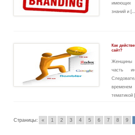
имеющих
знаний и [...
Как действ
сайт?
Женщины 
часть ин
Следова
времене
тематикой [.
Страницы:
«
1
2
3
4
5
6
7
8
9