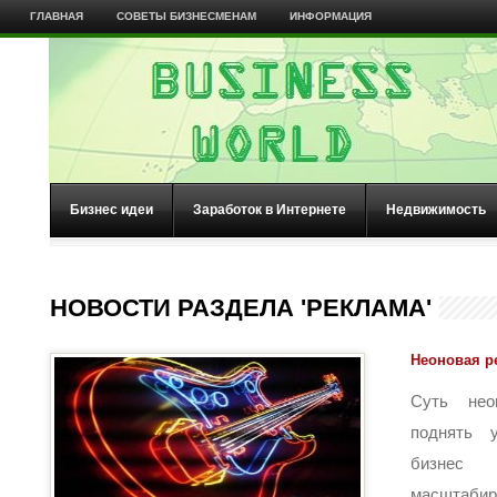
ГЛАВНАЯ
СОВЕТЫ БИЗНЕСМЕНАМ
ИНФОРМАЦИЯ
Бизнес идеи
Заработок в Интернете
Недвижимость
НОВОСТИ РАЗДЕЛА 'РЕКЛАМА'
Неоновая р
Суть нео
поднять у
бизнес
масштабиров