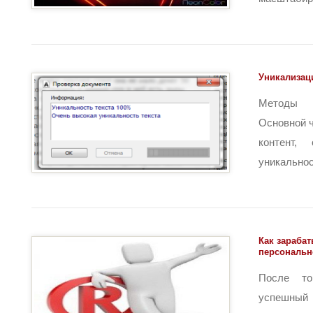
Уникализац
Методы 
Основной ч
контент,
уникальност
Как зараба
персональн
После то
успешный 