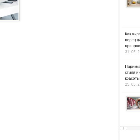
Как выр
перец д
приправ
31. 05. 
Парикма
стиля и
красоты
25. 05. 