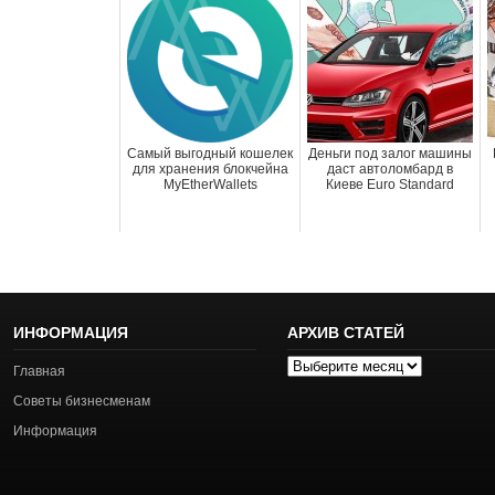
Самый выгодный кошелек
Деньги под залог машины
для хранения блокчейна
даст автоломбард в
MyEtherWallets
Киеве Euro Standard
ИНФОРМАЦИЯ
АРХИВ СТАТЕЙ
Архив
Главная
статей
Советы бизнесменам
Информация