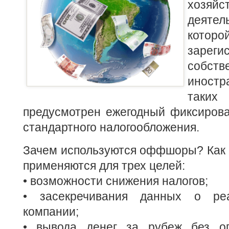
хозяйс
деятел
кот
зарег
собств
иност
таки
предусмотрен ежегодный фиксирова
стандартного налогообложения.
Зачем используются оффшоры? Как
применяются для трех целей:
• возможности снижения налогов;
• засекречивания данных о ре
компании;
• вывода денег за рубеж без о