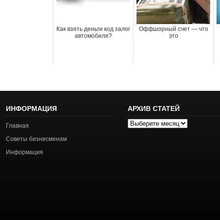
Как взять деньги код залог
Оффшорный счет — что
автомобиля?
это
ИНФОРМАЦИЯ
АРХИВ СТАТЕЙ
Архив
Главная
статей
Советы бизнесменам
Информация