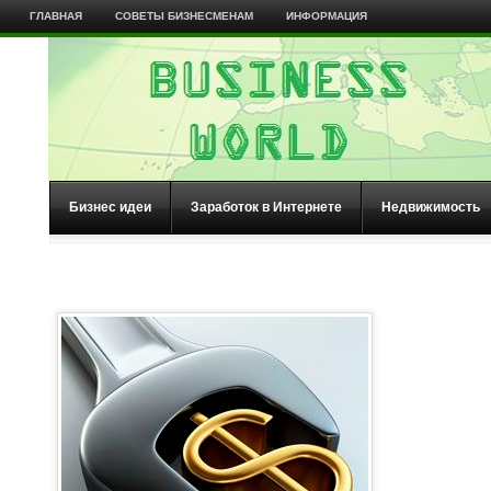
ГЛАВНАЯ
СОВЕТЫ БИЗНЕСМЕНАМ
ИНФОРМАЦИЯ
Бизнес идеи
Заработок в Интернете
Недвижимость