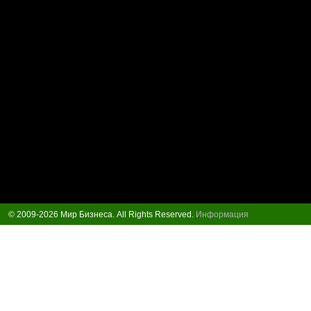
© 2009-2026 Мир Бизнеса. All Rights Reserved.
Информация