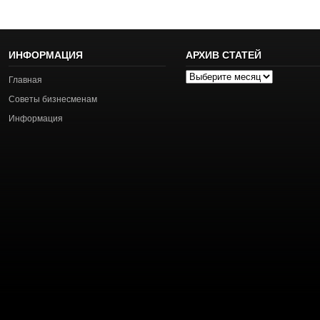
ИНФОРМАЦИЯ
АРХИВ СТАТЕЙ
Архив
Главная
статей
Советы бизнесменам
Информация