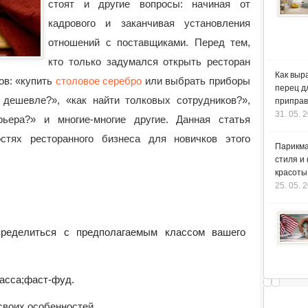
стоят и другие вопросы: начиная от
кадрового и заканчивая установления
отношений с поставщиками.
Перед тем,
кто только задумался открыть ресторан
Как выр
ов: «купить
столовое серебро
или выбрать приборы
перец д
 дешевле?», «как найти толковых сотрудников?»,
приправ
31. 05. 
рьера?» и многие-многие другие. Данная статья
стях ресторанного бизнеса для новичков этого
Парикма
стиля и
красоты
25. 05. 
пределиться с предполагаемым классом вашего
асса;
фаст-фуд.
своих особенностей.