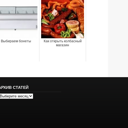
Выбираем бонеты
Как открыть колбасный
магазин
АРХИВ СТАТЕЙ
рхив
татей