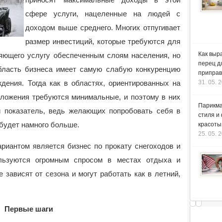
сфере услуги, нацеленные на людей с
доходом выше среднего.
Многих отпугивает
размер инвестиций, которые требуются для
Как выр
ляющего услугу обеспеченным слоям населения, но
перец д
бласть бизнеса имеет самую слабую конкуренцию
приправ
ждения. Тогда как в областях, ориентированных на
31. 05. 
вложения требуются минимальные, и поэтому в них
Парикма
 показатель, ведь желающих попробовать себя в
стиля и
будет намного больше.
красоты
25. 05. 
риантом является бизнес по прокату снегоходов и
ользуются огромным спросом в местах отдыха и
е зависят от сезона и могут работать как в летний,
Первые шаги