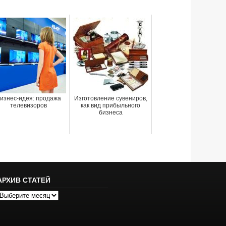
изнес-идея: продажа
Изготовление сувениров,
телевизоров
как вид прибыльного
бизнеса
АРХИВ СТАТЕЙ
рхив
татей