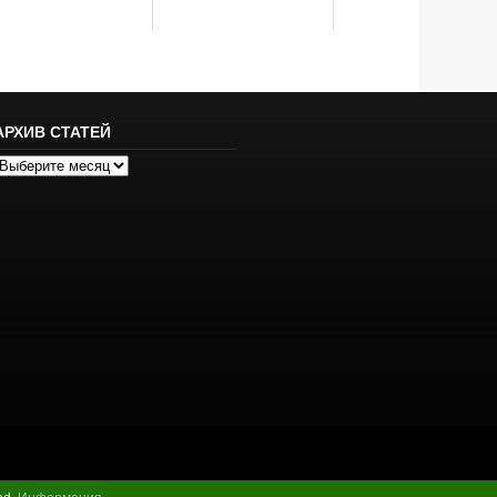
АРХИВ СТАТЕЙ
рхив
татей