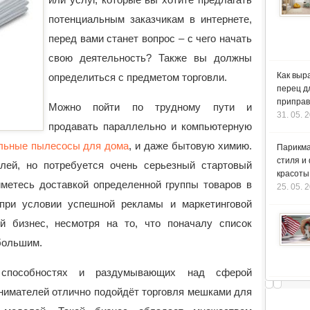
потенциальным заказчикам в интернете,
перед вами станет вопрос – с чего начать
свою деятельность? Также вы должны
Как выр
определиться с предметом торговли.
перец д
приправ
Можно пойти по трудному пути и
31. 05. 
продавать параллельно и компьютерную
льные пылесосы для дома
, и даже бытовую химию.
Парикма
стиля и
лей, но потребуется очень серьезный стартовый
красоты
йметесь доставкой определенной группы товаров в
25. 05. 
при условии успешной рекламы и маркетинговой
й бизнес, несмотря на то, что поначалу список
большим.
способностях и раздумывающих над сферой
нимателей отлично подойдёт торговля мешками для