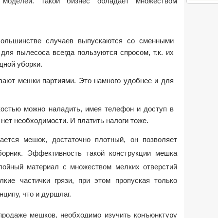
моделей. Такой бизнес обладает множеством
ольшинстве случаев выпускаются со сменными
ля пылесоса всегда пользуются спросом, т.к. их
дной уборки.
вают мешки партиями. Это намного удобнее и для
костью можно наладить, имея телефон и доступ в
 нет необходимости. И платить налоги тоже.
вается мешок, достаточно плотный, он позволяет
борник. Эффективность такой конструкции мешка
лойный материал с множеством мелких отверстий
кие частички грязи, при этом пропуская только
нципу, что и дуршлаг.
продаже мешков, необходимо изучить конъюнктуру