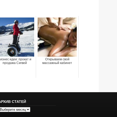
изнес идеи: прокат и
Открываем свой
продажа Сигвей
массажный кабинет
АРХИВ СТАТЕЙ
рхив
татей