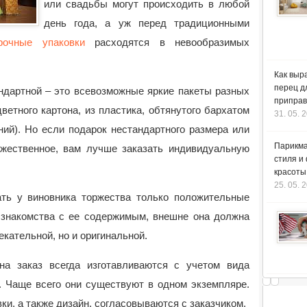
или свадьбы могут происходить в
любой
день года, а уж перед традиционными
рочные упаковки
расходятся в невообразимых
Как выр
перец д
ндартной – это всевозможные яркие пакеты разных
приправ
цветного картона, из пластика, обтянутого бархатом
31. 05. 
ий). Но если подарок нестандартного размера или
Парикма
жественное, вам лучше заказать индивидуальную
стиля и
красоты
25. 05. 
ть у виновника торжества только положительные
 знакомства с ее содержимым, внешне она должна
екательной, но и оригинальной.
на заказ всегда изготавливаются с учетом вида
. Чаще всего они существуют в одном экземпляре.
ки, а также дизайн, согласовываются с заказчиком.