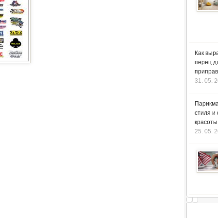
Как выр
перец д
приправ
31. 05. 
Парикма
стиля и
красоты
25. 05. 