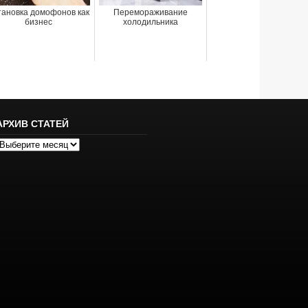
тановка домофонов как
Перемораживание
бизнес
холодильника
АРХИВ СТАТЕЙ
рхив
татей