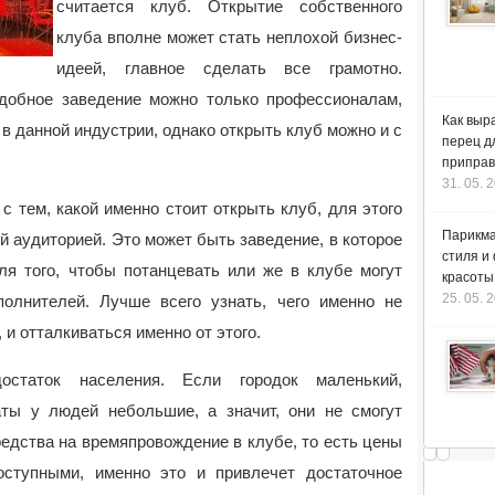
считается клуб.
Открытие собственного
клуба вполне может стать неплохой бизнес-
идеей, главное сделать все грамотно.
одобное заведение можно только профессионалам,
Как выр
 в данной индустрии, однако открыть клуб можно и с
перец д
приправ
31. 05. 
с тем, какой именно стоит открыть клуб, для этого
Парикма
 аудиторией. Это может быть заведение, в которое
стиля и
я того, чтобы потанцевать или же в клубе могут
красоты
25. 05. 
олнителей. Лучше всего узнать, чего именно не
 и отталкиваться именно от этого.
статок населения. Если городок маленький,
аты у людей небольшие, а значит, они не смогут
едства на времяпровождение в клубе, то есть цены
ступными, именно это и привлечет достаточное