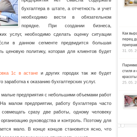
бухгалтера в штате, а отчетность и учет
необходимо вести в обязательном
порядке.
При создании бизнеса,
Как выр
ких услуг, необходимо сделать оценку ситуации
перец д
Если в данном сегменте предвидится большая
приправ
ть ценовую политику, которая для клиентов будет
31. 05. 
Парикма
стиля и
овка 1с в астане
и других городах так же будет
красоты
о заработка к оказанию бухгалтерских услуг.
25. 05. 
я малые предприятия с небольшими объемами работ
 На малом предприятии, работу бухгалтера часто
 совмещать сразу две работы, одному человеку
 организацию руководства и контроль. Поэтому для
ается мало. В конце концов становится ясно, что