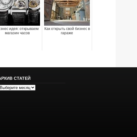
знес идея: открываем
Как открыть свой бизнес в
магазин часов
гараже
АРХИВ СТАТЕЙ
рхив
татей