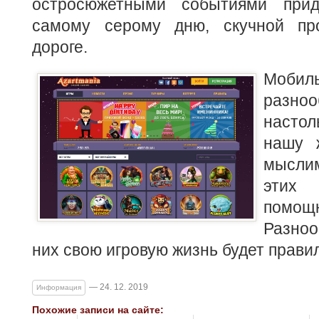
остросюжетными событиями прид
самому серому дню, скучной пр
дороге.
Мобил
разно
настол
нашу 
мысли
эти
помощн
Разноо
них свою игровую жизнь будет прав
— 24. 12. 2019
Информация
Похожие записи на сайте: