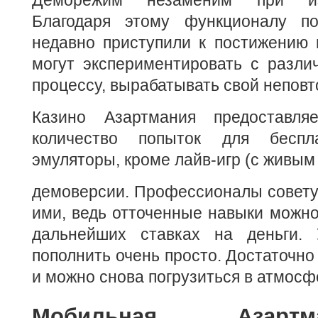
Деморежим незаменим при из
Благодаря этому функционалу по
недавно приступили к постижению и
могут экспериментировать с разли
процессу, вырабатывать свой неповт
Казино Азартмания предоставляе
количество попыток для беспл
эмуляторы, кроме лайв-игр (с живы
демоверсии. Профессионалы совету
ими, ведь отточенные навыки можно
дальнейших ставках на деньги. 
пополнить очень просто. Достаточно
и можно снова погрузиться в атмосф
Мобильная Азар