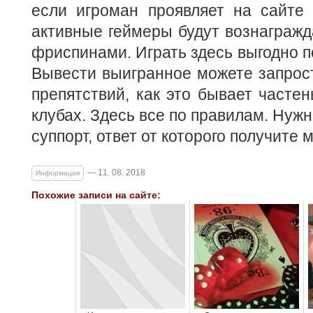
если игроман проявляет на сайте 
активные геймеры будут вознагражд
фриспинами. Играть здесь выгодно п
Вывести выигранное можете запрост
препятствий, как это бывает частен
клубах. Здесь все по правилам. Нуж
суппорт, ответ от которого получите
— 11. 08. 2018
Информация
Похожие записи на сайте: