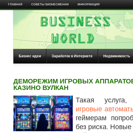
ГЛАВНАЯ
СОВЕТЫ БИЗНЕСМЕНАМ
ИНФОРМАЦИЯ
Бизнес идеи
Заработок в Интернете
Недвижимость
ДЕМОРЕЖИМ ИГРОВЫХ АППАРАТОВ
КАЗИНО ВУЛКАН
Такая услуг
игровые автомат
геймерам попроб
без риска. Новые