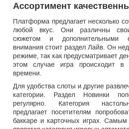
Ассортимент качественн
Платформа предлагает несколько со
любой вкус. Они различны сво
сюжетом и дополнительными о
внимания стоит раздел Лайв. Он нед
режиме, так как предусматривает де
этом случае игра происходит в 
времени.
Для удобства слоты и другие развле
категории. Раздел Новинки поп
регулярно. Категория настоль
предлагает посетителям попробова
баккаре и карточных играх. Самым