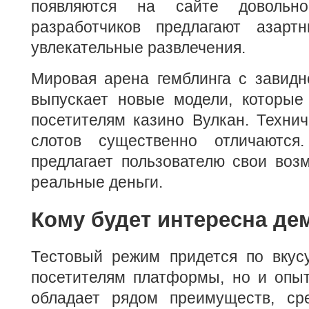
появляются на сайте довольно
разработчиков предлагают азарт
увлекательные развлечения.
Мировая арена гемблинга с завидн
выпускает новые модели, которые 
посетителям казино Вулкан. Техни
слотов существенно отличаются
предлагает пользователю свои воз
реальные деньги.
Кому будет интересна де
Тестовый режим придется по вкус
посетителям платформы, но и опы
обладает рядом преимуществ, ср