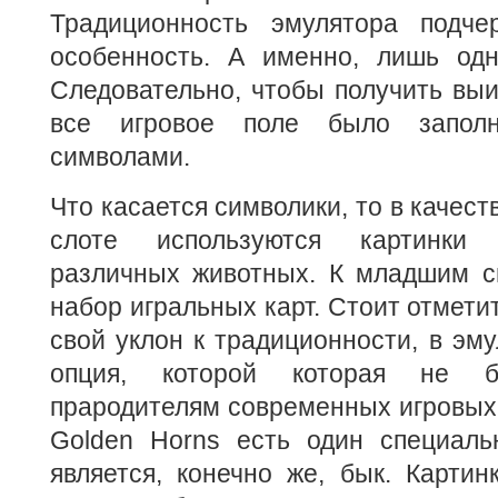
Традиционность эмулятора подче
особенность. А именно, лишь одн
Следовательно, чтобы получить вы
все игровое поле было заполн
символами.
Что касается символики, то в качест
слоте используются картинки
различных животных. К младшим с
набор игральных карт. Стоит отметит
свой уклон к традиционности, в эму
опция, которой которая не б
прародителям современных игровых 
Golden Horns есть один специал
является, конечно же, бык. Карти