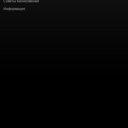
Советы бизнесменам
Информация