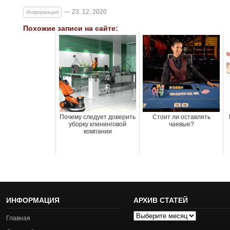
— 23. 12. 2020
Информация
Похожие записи на сайте:
Почему следует доверить
Стоит ли оставлять
уборку клининговой
чаевые?
компании
ИНФОРМАЦИЯ
АРХИВ СТАТЕЙ
Архив
Главная
статей