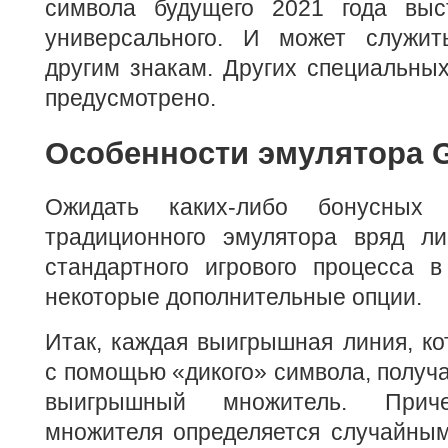
символа будущего 2021 года выс
универсального. И может служи
другим знакам. Других специальных
предусмотрено.
Особенности эмулятора G
Ожидать каких-либо бонусных 
традиционного эмулятора вряд ли
стандартного игрового процесса 
некоторые дополнительные опции.
Итак, каждая выигрышная линия, к
с помощью «дикого» символа, получ
выигрышный множитель. Прич
множителя определяется случайным