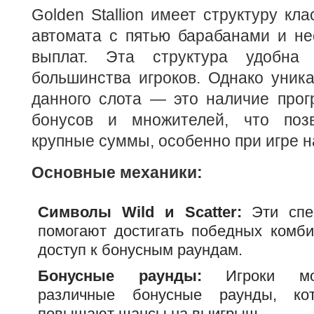
Golden Stallion имеет структуру кла
автомата с пятью барабанами и не
выплат. Эта структура удобна
большинства игроков. Однако уник
данного слота — это наличие прог
бонусов и множителей, что позв
крупные суммы, особенно при игре н
Основные механики:
Символы Wild и Scatter:
Эти спе
помогают достигать победных комб
доступ к бонусным раундам.
Бонусные раунды:
Игроки мог
различные бонусные раунды, кот
повышают шансы на выигрыш.