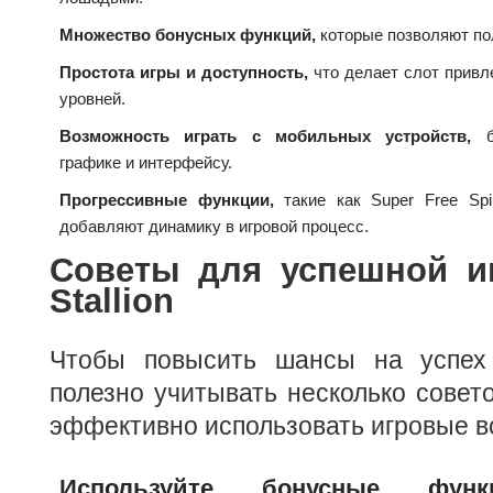
Множество бонусных функций,
которые позволяют по
Простота игры и доступность,
что делает слот привл
уровней.
Возможность играть с мобильных устройств,
бл
графике и интерфейсу.
Прогрессивные функции,
такие как Super Free Spi
добавляют динамику в игровой процесс.
Советы для успешной и
Stallion
Чтобы повысить шансы на успех в
полезно учитывать несколько совето
эффективно использовать игровые в
Используйте бонусные функц