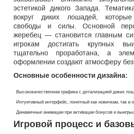
эстетикой дикого Запада. Тематик
вокруг диких лошадей, которы
свободы и силы. Основной пер
жеребец — становится главным си
игрокам достигать крупных вы
тщательно проработана, а эле
оформлении создают атмосферу без
Основные особенности дизайна:
Высококачественная графика с детализацией диких лош
Интуитивный интерфейс, понятный как новичкам, так и 
Динамичные анимации при активации бонусов и выигры
Игровой процесс и базов