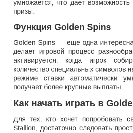
умножается, что дает возможность
призы.
Функция Golden Spins
Golden Spins — еще одна интересна
делает игровой процесс разнообра
активируется, когда игрок соби
количество специальных символов на
режиме ставки автоматически ум
получает более крупные выплаты.
Как начать играть в Golde
Для тех, кто хочет попробовать с
Stallion, достаточно следовать про