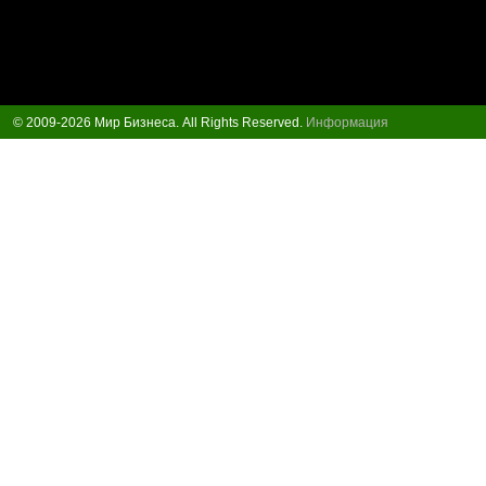
© 2009-2026 Мир Бизнеса. All Rights Reserved.
Информация