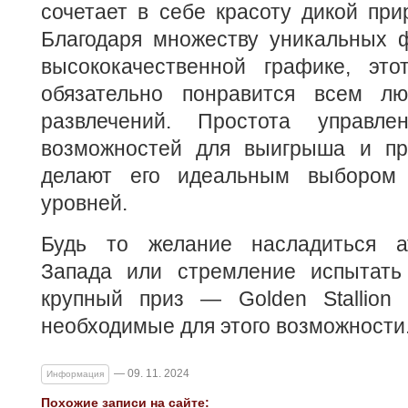
сочетает в себе красоту дикой при
Благодаря множеству уникальных ф
высококачественной графике, это
обязательно понравится всем лю
развлечений. Простота управлен
возможностей для выигрыша и пр
делают его идеальным выбором 
уровней.
Будь то желание насладиться а
Запада или стремление испытать
крупный приз — Golden Stallion 
необходимые для этого возможности
— 09. 11. 2024
Информация
Похожие записи на сайте: