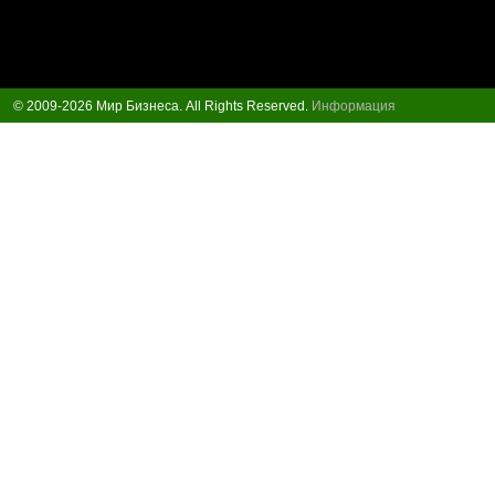
© 2009-2026 Мир Бизнеса. All Rights Reserved.
Информация