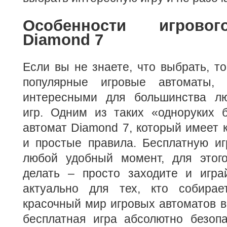
Особенности игрово
Diamond 7
Если вы не знаете, что выбрать, т
популярные игровые автоматы, 
интересными для большинства лю
игр. Одним из таких «одноруких б
автомат Diamond 7, который имеет 
и простые правила. Бесплатную иг
любой удобный момент, для этог
делать – просто заходите и игра
актуально для тех, кто собирае
красочный мир игровых автоматов в
бесплатная игра абсолютно безопа