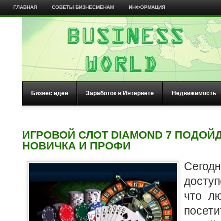
ГЛАВНАЯ
СОВЕТЫ БИЗНЕСМЕНАМ
ИНФОРМАЦИЯ
Бизнес идеи
Заработок в Интернете
Недвижимость
ИГРОВОЙ СЛОТ DIAMOND 7 ПОДОЙ
НОВИЧКА И ПРОФИ
Сегодн
доступ
что л
посе