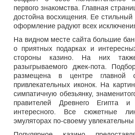
первого знакомства. Главная страни
достойна восхищения. Ее стильный
оформление радуют всех исключения
На видном месте сайта большие ба
о приятных подарках и интересны
стороны казино. На них такж
разыгрываемого джек-пота. Подбо
размещена в центре главной 
привлекательных иконок. На карти
симпатичную обезьянку, знаменитог
правителей Древнего Египта и
интересного. Все сюжетные ли
эмуляторах по-своему увлекательны
Популярное казино предостав