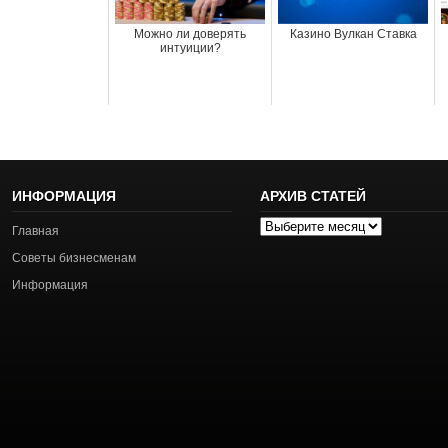
Можно ли доверять
Казино Вулкан Ставка
интуиции?
ИНФОРМАЦИЯ
АРХИВ СТАТЕЙ
Архив
Главная
статей
Советы бизнесменам
Информация