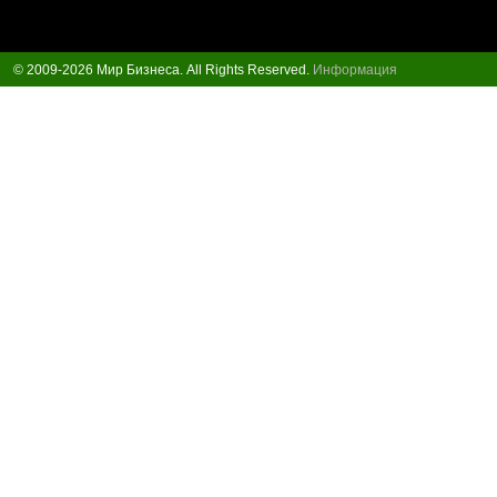
© 2009-2026 Мир Бизнеса. All Rights Reserved.
Информация