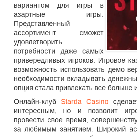
вариантом для игры в
азартные игры.
Представленный
ассортимент сможет
удовлетворить
потребности даже самых
привередливых игроков. Игровое ка
возможность использовать демо-ве
необходимости вкладывать денежны
опция стала привлекать все больше и
Онлайн-клуб
Starda Casino
сделает
интересным, но и позволит игро
провести свое время, совершенств
за любимым занятием. Широкий ас