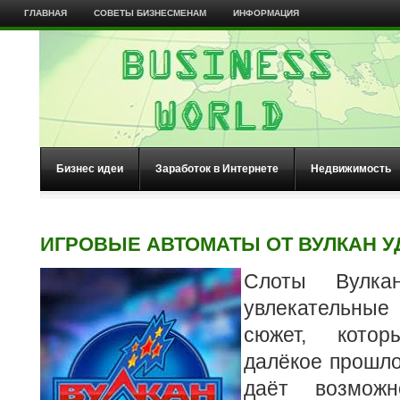
ГЛАВНАЯ
СОВЕТЫ БИЗНЕСМЕНАМ
ИНФОРМАЦИЯ
Бизнес идеи
Заработок в Интернете
Недвижимость
ИГРОВЫЕ АВТОМАТЫ ОТ ВУЛКАН У
Слоты Вулк
увлекательны
сюжет, кото
далёкое прошло
даёт возможн