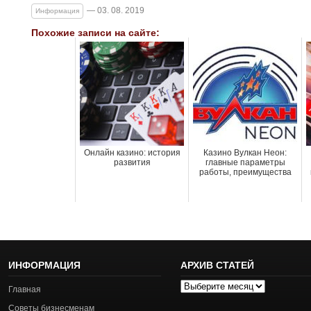
— 03. 08. 2019
Информация
Похожие записи на сайте:
Онлайн казино: история
Казино Вулкан Неон:
развития
главные параметры
работы, преимущества
ИНФОРМАЦИЯ
АРХИВ СТАТЕЙ
Архив
Главная
статей
Советы бизнесменам