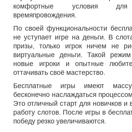
комфортные условия для у
времяпровождения.
По своей функциональности беспл
не уступает игре на деньги. В слот
призы, только игрок ничем не ри
виртуальные деньги. Такой режим
новые игроки и опытные любите
оттачивать своё мастерство.
Бесплатные игры имеют масс
бесконечно наслаждаться процессом 
Это отличный старт для новичков и 
работу слотов. После игры в беспла
победу резко увеличиваются.