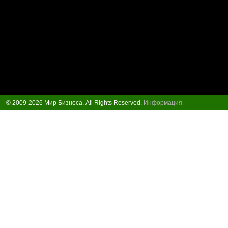
© 2009-2026 Мир Бизнеса. All Rights Reserved.
Информация