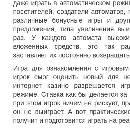
даже играть в автоматическом режи
посетителей, создатели автоматов, 
различные бонусные игры и друг
предложения, типа увеличения выи
раз. У каждого автомата высоки
вложенных средств, это так рад
заставляет их постоянно возвращатьс
Игра для ознакомления с игровым
игрок смог оценить новый для нег
интернет казино разрешается иг
режиме. Ставка как бы делается за 
при этом игрок ничем не рискует, п
он не выиграет. А вот практически
получит и подготовится играть на ре