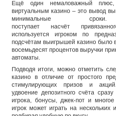
Ещё один немаловажный плюс,
виртуальным казино – это вывод вы
минимальные сроки
поступает насчёт привязанн
используется игроком по предна
подсчётам выигрышей казино было в
восемьдесят процентов выручки прин
автоматы.
Подводя итоги, можно отметить сл
казино в отличие от простого пре
стимулирующих призов и акций
удвоение депозитного счёта сразу
игрока, бонусы, джек-пот и многое
игрок может играть на нескольких 
подбирая удобную по вкусу.