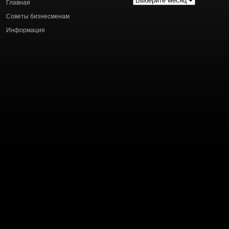
Главная
статей
Советы бизнесменам
Информация