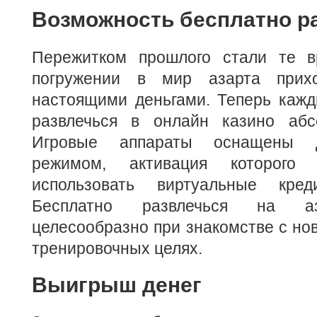
Возможность бесплатно р
Пережитком прошлого стали те в
погружении в мир азарта прихо
настоящими деньгами. Теперь кажд
развлечься в онлайн казино абс
Игровые аппараты оснащены д
режимом, активация которого 
использовать виртуальные кре
Бесплатно развлечься на аз
целесообразно при знакомстве с но
тренировочных целях.
Выигрыш денег