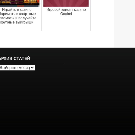
Играйте в казино
Игровой клиент казино
Париматч в азартные
Goxbet
втоматы и получайте
крупные выигрыши
АРХИВ СТАТЕЙ
рхив
татей