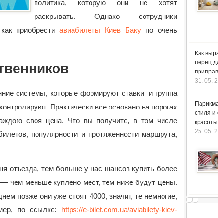
политика, которую они не хотят
раскрывать. Однако сотрудники
, как приобрести
авиабилеты Киев Баку
по очень
Как выр
перец д
твенников
приправ
31. 05. 
нние системы, которые формируют ставки, и группа
Парикма
 контролируют. Практически все основано на порогах
стиля и
каждого своя цена. Что вы получите, в том числе
красоты
25. 05. 
билетов, популярности и протяженности маршрута,
ня отъезда, тем больше у нас шансов купить более
— чем меньше куплено мест, тем ниже будут цены.
нем позже они уже стоят 4000, значит, те немногие,
мер, по ссылке:
https://e-bilet.com.ua/aviabilety-kiev-