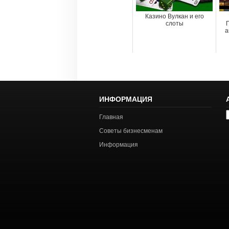
Казино Вулкан и его
слоты
а
ИНФОРМАЦИЯ
А
Главная
с
Советы бизнесменам
Информация