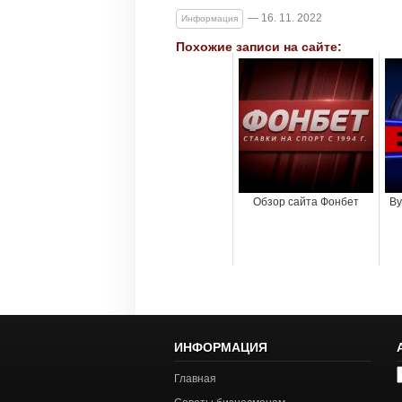
— 16. 11. 2022
Информация
Похожие записи на сайте:
Обзор сайта Фонбет
Ву
ИНФОРМАЦИЯ
А
Главная
с