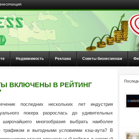
ИНФОРМАЦИЯ
ете
Недвижимость
Реклама
Советы бизнесменам
Фи
Последн
ТЫ ВКЛЮЧЕНЫ В РЕЙТИНГ
?
ечение последних нескольких лет индустрия
туального покера разрослась до удивительных
широчайшего многообразия выбрать наиболее
м трафиком и выгодными условиями кэш-аута? В
помощником станет специальный рейтинг, в который