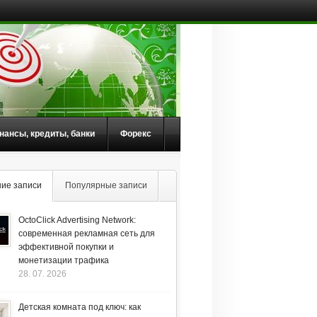
нансы, кредиты, банки
Форекс
ие записи
Популярные записи
OctoClick Advertising Network:
современная рекламная сеть для
эффективной покупки и
монетизации трафика
28. 07. 2026
Детская комната под ключ: как