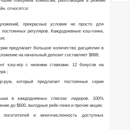
учшим покерным комнатам, работающим в режиме
йн. относятся:
дложений, прекрасные условия не просто для
я постоянных регуляров. Каждодневные кэш-гонки,
ши;
трии предлагает большое количество дисциплин в
дложение на начальный депозит составляет $888;
нт кэш-игр с низкими ставками. 12 бонусов на
ра ;
р-рум, который предлагает постоянные серии
ыши в каждодневных списках лидеров. 100%
ние до $600, выгодные рейк-гонки и прочие акции;
 посетителей и многочисленность доступных