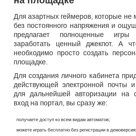
Для азартных геймеров, которые не 
без постоянного напряжения и ощущ
предлагает полноценные игры
заработать ценный джекпот. А чт
необходимо просто создать персон
площадке.
Для создания личного кабинета прид
действующей электронной почты и
для дальнейшей авторизации на 
вход на портал, вы сразу же:
получаете доступ ко всем видам автоматов;
можете играть бесплатно без регистрации в демоверсия