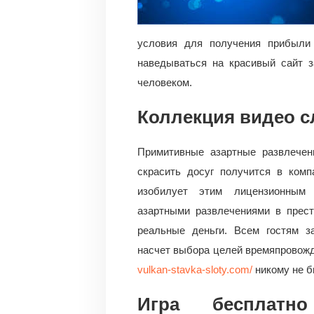
условия для получения прибыли 
наведываться на красивый сайт з
человеком.
Коллекция видео с
Примитивные азартные развлечен
скрасить досуг получится в комп
изобилует этим лицензионным
азартными развлечениями в прест
реальные деньги. Всем гостям з
насчет выбора целей времяпровожд
vulkan-stavka-sloty.com/
никому не б
Игра бесплатн