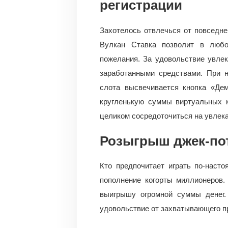
регистрации
Захотелось отвлечься от повседне
Вулкан Ставка позволит в любо
пожелания. За удовольствие увлек
заработанными средствами. При 
слота высвечивается кнопка «Дем
кругленькую суммы виртуальных к
целиком сосредоточиться на увлек
Розыгрыш джек-по
Кто предпочитает играть по-наст
пополнение когорты миллионеров.
выигрышу огромной суммы денег.
удовольствие от захватывающего п