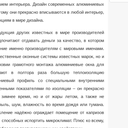
ием интерьера. Дизайн современных алюминиевых
тому они прекрасно вписываются в любой интерьер,
циям в мире дизайна.
дукция других известных в мире производителей
почитают отдавать деньги за качество, в котором
ение именно производителям с мировыми именами.
чественные оконные системы известных марок, но и
ловии грамотного монтажа алюминиевые окна для
ивают в полтора раза большую теплоизоляцию
ниевый профиль со специальными внутренними
енными показателями по изоляции – он прекрасно
 зимнее время, но и от жары летом, а также не
пыль, шум, влажность во время дождя или тумана.
ление надёжно ограждает помещение от капризов
 способных испортить микроклимат. Плюс ко всему,