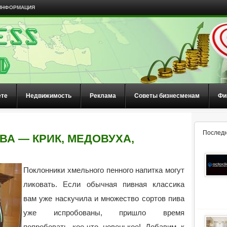
ИНФОРМАЦИЯ
ете
Недвижимость
Реклама
Советы бизнесменам
Фи
Последн
А — КРИК, МЕДОВУХА,
Поклонники хмельного пенного напитка могут
ликовать. Если обычная пивная классика
вам уже наскучила и множество сортов пива
уже испробованы, пришло время
попробовать кое-что новенькое!
Добавим к