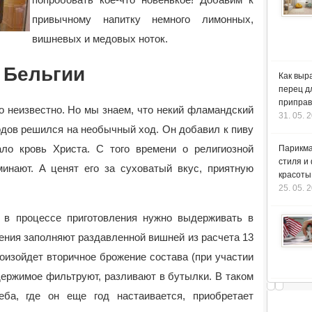
привычному напитку немного лимонных,
вишневых и медовых ноток.
 Бельгии
Как выр
перец д
приправ
но неизвестно. Но мы знаем, что некий фламандский
31. 05. 
одов решился на необычный ход. Он добавил к пиву
ло кровь Христа. С того времени о религиозной
Парикма
стиля и
инают. А ценят его за суховатый вкус, приятную
красоты
25. 05. 
 в процессе приготовления нужно выдерживать в
ения заполняют раздавленной вишней из расчета 13
произойдет вторичное брожение состава (при участии
держимое фильтруют, разливают в бутылки. В таком
еба, где он еще год настаивается, приобретает