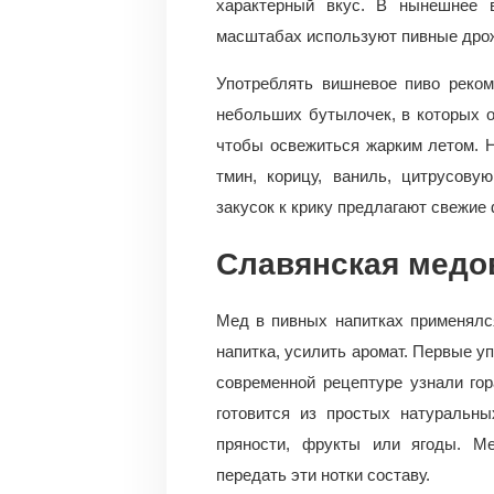
характерный вкус. В нынешнее 
масштабах используют пивные дро
Употреблять вишневое пиво реком
небольших бутылочек, в которых о
чтобы освежиться жарким летом. Н
тмин, корицу, ваниль, цитрусову
закусок к крику предлагают свежие 
Славянская медо
Мед в пивных напитках применялся
напитка, усилить аромат. Первые у
современной рецептуре узнали гор
готовится из простых натуральны
пряности, фрукты или ягоды. М
передать эти нотки составу.