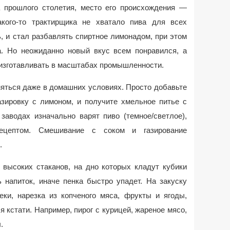
а прошлого столетия, место его происхождения —
акого-то трактирщика не хватало пива для всех
, и стал разбавлять спиртное лимонадом, при этом
а. Но неожиданно новый вкус всем понравился, а
изготавливать в масштабах промышленности.
яться даже в домашних условиях. Просто добавьте
азировку с лимоном, и получите хмельное питье с
заводах изначально варят пиво (темное/светлое),
рецептом. Смешивание с соком и газирование
.
 высоких стаканов, на дно которых кладут кубики
 напиток, иначе пенка быстро упадет. На закуску
еки, нарезка из копченого мяса, фрукты и ягоды,
 кстати. Например, пирог с курицей, жареное мясо,
.