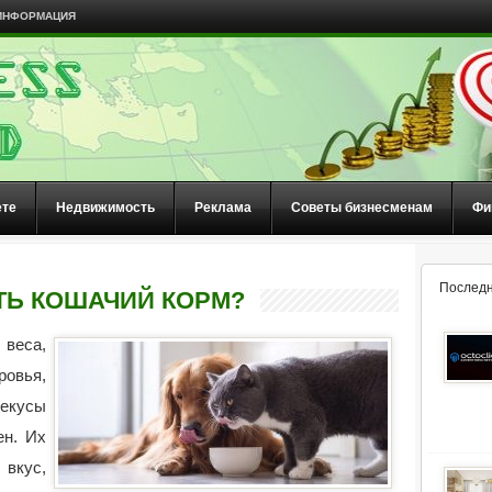
ИНФОРМАЦИЯ
ете
Недвижимость
Реклама
Советы бизнесменам
Фи
Последн
ТЬ КОШАЧИЙ КОРМ?
веса,
вья,
екусы
ен. Их
 вкус,