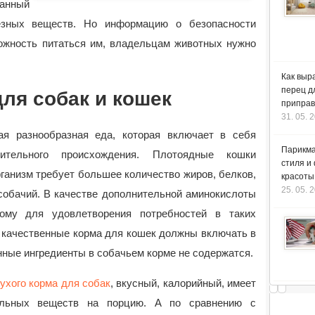
анный
лезных веществ. Но информацию о безопасности
можность питаться им, владельцам животных нужно
Как выр
перец д
ля собак и кошек
приправ
31. 05. 
я разнообразная еда, которая включает в себя
Парикма
ительного происхождения. Плотоядные кошки
стиля и
ганизм требует большее количество жиров, белков,
красоты
25. 05. 
собачий. В качестве дополнительной аминокислоты
ому для удовлетворения потребностей в таких
 качественные корма для кошек должны включать в
нные ингредиенты в собачьем корме не содержатся.
ухого корма для собак
, вкусный, калорийный, имеет
ельных веществ на порцию. А по сравнению с