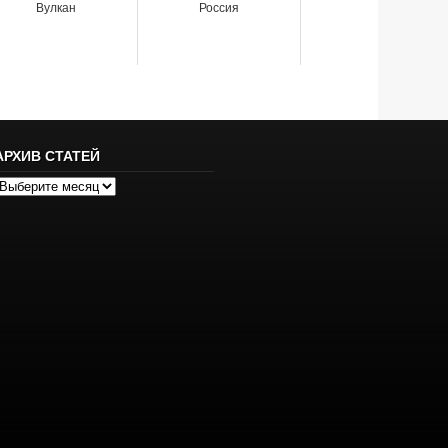
Вулкан
Россия
АРХИВ СТАТЕЙ
рхив
татей