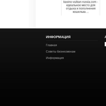
kasino-vulkan-russia.com -
идеальное место для
отдыха и пополнения
кошелька ...
ИНФОРМАЦИЯ
А
Главная
с
Советы бизнесменам
Информация