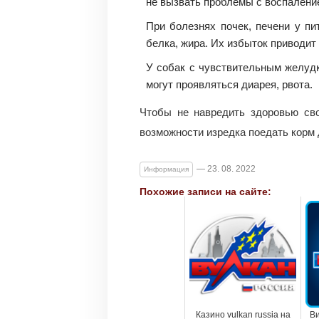
не вызвать проблемы с воспален
При болезнях почек, печени у п
белка, жира. Их избыток приводи
У собак с чувствительным желудк
могут проявляться диарея, рвота.
Чтобы не навредить здоровью сво
возможности изредка поедать корм 
— 23. 08. 2022
Информация
Похожие записи на сайте:
Казино vulkan russia на
Ви