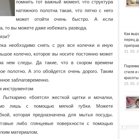
помнить тот важный момент, что структура
натяжного полотна такая, что пятно с него
может отойти очень быстро. А если
, то вы можете даже избежать развода.
Как выр
рязи?
перец д
лка необходимо снять с рук все колечки и иную
приправ
31. 05. 
ьшое колечко, которое вы носите постоянно может
на нем следы. Да такие, что в скором времени
Парикма
ое полотно. А это обойдется очень дорого. Таким
стиля и
красоты
нное заблаговременно.
25. 05. 
м инструментом
 Лыткарино «боятся» жесткой щетки и мочалки,
имо лишь с помощью мягкой губки. Можете
бкой, которая предназначена для мытья посуды.
товые либо глянцевые поверхности с помощью
гким материалом.