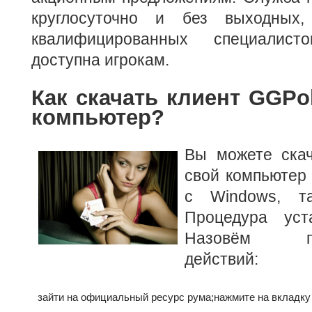
круглосуточно и без выходных
квалифицированных специалист
доступна игрокам.
Как скачать клиент GGPo
компьютер?
Вы можете ска
свой компьютер 
с Windows, т
Процедура уст
Назовём посл
действий:
зайти на официальный ресурс рума;
нажмите на вкладку