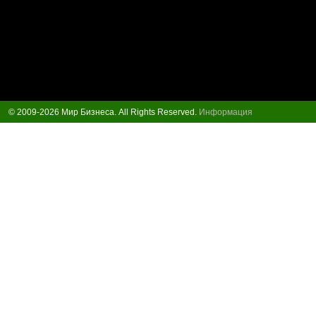
© 2009-2026 Мир Бизнеса. All Rights Reserved.
Информация