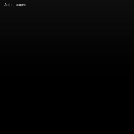
Информация