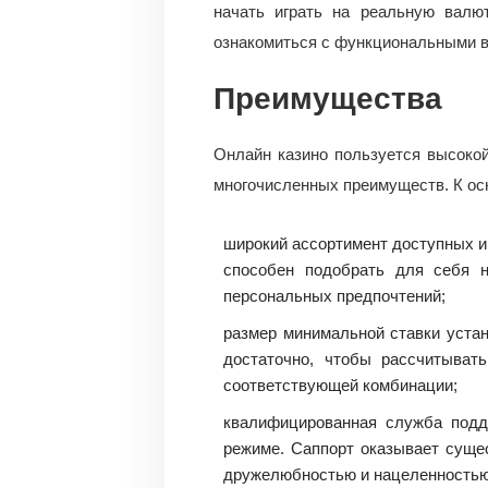
начать играть на реальную валют
ознакомиться с функциональными 
Преимущества
Онлайн казино пользуется высоко
многочисленных преимуществ. К осн
широкий ассортимент доступных и
способен подобрать для себя н
персональных предпочтений;
размер минимальной ставки устан
достаточно, чтобы рассчитыват
соответствующей комбинации;
квалифицированная служба подд
режиме. Саппорт оказывает суще
дружелюбностью и нацеленностью 